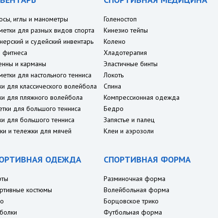
осы, иглы и манометры
Голеностоп
метки для разных видов спорта
Кинезио тейпы
нерский и судейский инвентарь
Колено
 фитнеса
Хладотерапия
енны и карманы
Эластичные бинты
метки для настольного тенниса
Локоть
ки для классического волейбола
Спина
ки для пляжного волейбола
Компрессионная одежда
етки для большого тенниса
Бедро
ки для большого тенниса
Запястье и палец
ки и тележки для мячей
Клеи и аэрозоли
ОРТИВНАЯ ОДЕЖДА
СПОРТИВНАЯ ФОРМА
рты
Разминочная форма
ртивные костюмы
Волейбольная форма
о
Борцовское трико
болки
Футбольная форма