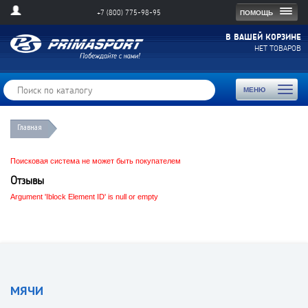
Togg
ПОМОЩЬ
+7 (800) 775-98-95
navig
В ВАШЕЙ КОРЗИНЕ
НЕТ ТОВАРОВ
Toggl
МЕНЮ
naviga
Главная
Поисковая система не может быть покупателем
Отзывы
Argument 'Iblock Element ID' is null or empty
МЯЧИ