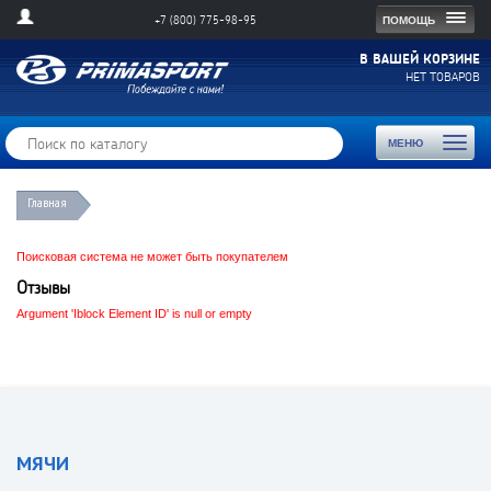
Togg
ПОМОЩЬ
+7 (800) 775-98-95
navig
В ВАШЕЙ КОРЗИНЕ
НЕТ ТОВАРОВ
Toggl
МЕНЮ
naviga
Главная
Поисковая система не может быть покупателем
Отзывы
Argument 'Iblock Element ID' is null or empty
МЯЧИ