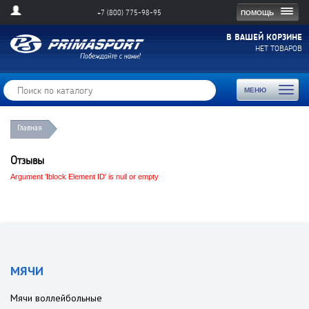
Togg
ПОМОЩЬ
+7 (800) 775-98-95
navig
В ВАШЕЙ КОРЗИНЕ
НЕТ ТОВАРОВ
Toggl
МЕНЮ
naviga
Главная
Отзывы
Argument 'Iblock Element ID' is null or empty
МЯЧИ
Мячи воллейбольные