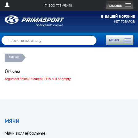
Togg
ПОМОЩЬ
+7 (800) 775-98-95
navig
В ВАШЕЙ КОРЗИНЕ
НЕТ ТОВАРОВ
Toggl
МЕНЮ
naviga
Главная
Отзывы
Argument 'Iblock Element ID' is null or empty
МЯЧИ
Мячи воллейбольные