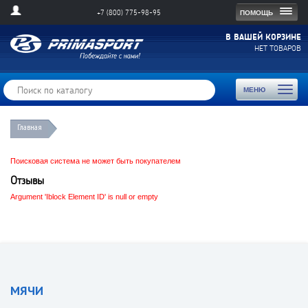
Togg
ПОМОЩЬ
+7 (800) 775-98-95
navig
В ВАШЕЙ КОРЗИНЕ
НЕТ ТОВАРОВ
Toggl
МЕНЮ
naviga
Главная
Поисковая система не может быть покупателем
Отзывы
Argument 'Iblock Element ID' is null or empty
МЯЧИ