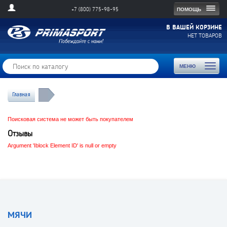
Togg
ПОМОЩЬ
+7 (800) 775-98-95
navig
В ВАШЕЙ КОРЗИНЕ
НЕТ ТОВАРОВ
Toggl
МЕНЮ
naviga
Главная
Поисковая система не может быть покупателем
Отзывы
Argument 'Iblock Element ID' is null or empty
МЯЧИ