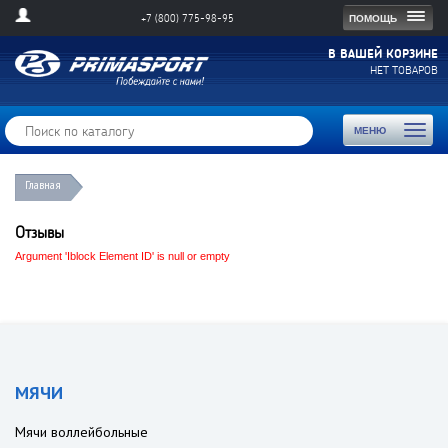
Togg
ПОМОЩЬ
+7 (800) 775-98-95
navig
В ВАШЕЙ КОРЗИНЕ
НЕТ ТОВАРОВ
Toggl
МЕНЮ
naviga
Главная
Отзывы
Argument 'Iblock Element ID' is null or empty
МЯЧИ
Мячи воллейбольные