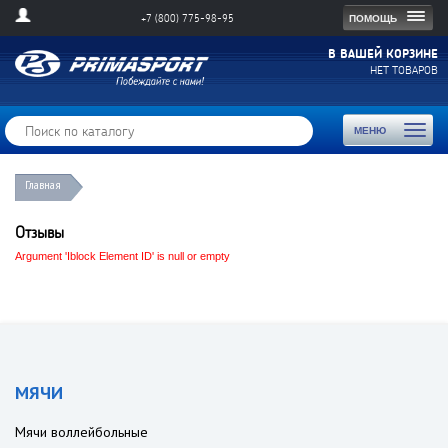
Togg
ПОМОЩЬ
+7 (800) 775-98-95
navig
В ВАШЕЙ КОРЗИНЕ
НЕТ ТОВАРОВ
Toggl
МЕНЮ
naviga
Главная
Отзывы
Argument 'Iblock Element ID' is null or empty
МЯЧИ
Мячи воллейбольные