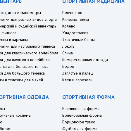
ВЕНТАРЬ
СПОРТИВНАЯ МЕДИЦИНА
осы, иглы и манометры
Голеностоп
метки для разных видов спорта
Кинезио тейпы
нерский и судейский инвентарь
Колено
 фитнеса
Хладотерапия
енны и карманы
Эластичные бинты
метки для настольного тенниса
Локоть
ки для классического волейбола
Спина
ки для пляжного волейбола
Компрессионная одежда
етки для большого тенниса
Бедро
ки для большого тенниса
Запястье и палец
ки и тележки для мячей
Клеи и аэрозоли
ОРТИВНАЯ ОДЕЖДА
СПОРТИВНАЯ ФОРМА
рты
Разминочная форма
ртивные костюмы
Волейбольная форма
о
Борцовское трико
болки
Футбольная форма