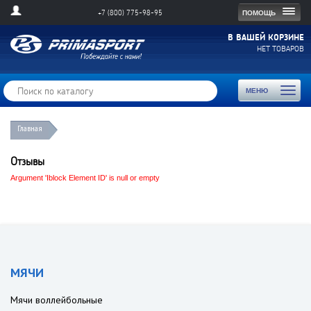
Togg
ПОМОЩЬ
+7 (800) 775-98-95
navig
В ВАШЕЙ КОРЗИНЕ
НЕТ ТОВАРОВ
Toggl
МЕНЮ
naviga
Главная
Отзывы
Argument 'Iblock Element ID' is null or empty
МЯЧИ
Мячи воллейбольные