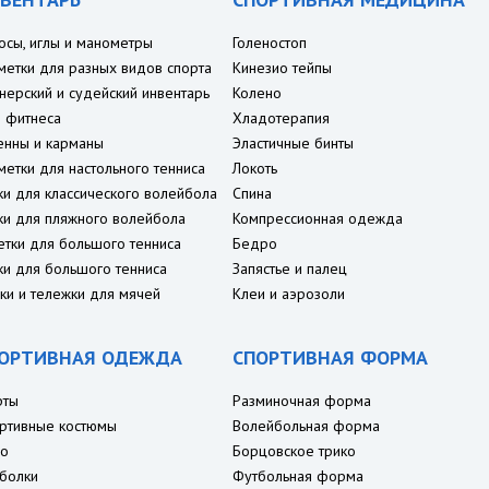
осы, иглы и манометры
Голеностоп
метки для разных видов спорта
Кинезио тейпы
нерский и судейский инвентарь
Колено
 фитнеса
Хладотерапия
енны и карманы
Эластичные бинты
метки для настольного тенниса
Локоть
ки для классического волейбола
Спина
ки для пляжного волейбола
Компрессионная одежда
етки для большого тенниса
Бедро
ки для большого тенниса
Запястье и палец
ки и тележки для мячей
Клеи и аэрозоли
ОРТИВНАЯ ОДЕЖДА
СПОРТИВНАЯ ФОРМА
рты
Разминочная форма
ртивные костюмы
Волейбольная форма
о
Борцовское трико
болки
Футбольная форма