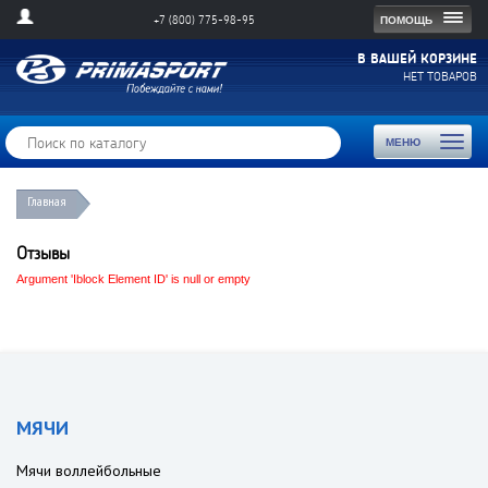
Togg
ПОМОЩЬ
+7 (800) 775-98-95
navig
В ВАШЕЙ КОРЗИНЕ
НЕТ ТОВАРОВ
Toggl
МЕНЮ
naviga
Главная
Отзывы
Argument 'Iblock Element ID' is null or empty
МЯЧИ
Мячи воллейбольные