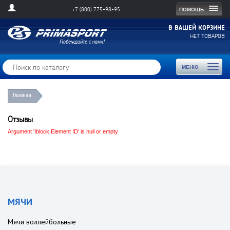
Togg
ПОМОЩЬ
+7 (800) 775-98-95
navig
В ВАШЕЙ КОРЗИНЕ
НЕТ ТОВАРОВ
Toggl
МЕНЮ
naviga
Главная
Отзывы
Argument 'Iblock Element ID' is null or empty
МЯЧИ
Мячи воллейбольные