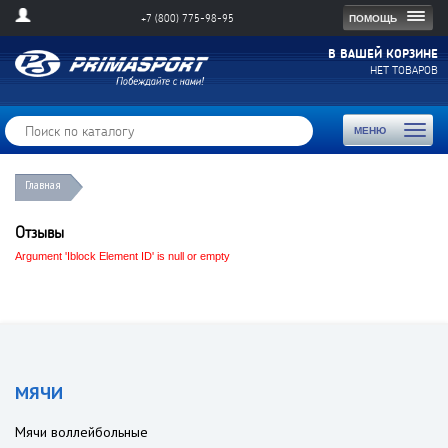
Togg
ПОМОЩЬ
+7 (800) 775-98-95
navig
В ВАШЕЙ КОРЗИНЕ
НЕТ ТОВАРОВ
Toggl
МЕНЮ
naviga
Главная
Отзывы
Argument 'Iblock Element ID' is null or empty
МЯЧИ
Мячи воллейбольные