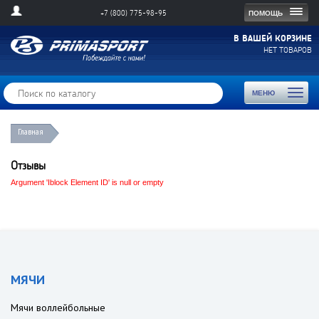
Togg
ПОМОЩЬ
+7 (800) 775-98-95
navig
В ВАШЕЙ КОРЗИНЕ
НЕТ ТОВАРОВ
Toggl
МЕНЮ
naviga
Главная
Отзывы
Argument 'Iblock Element ID' is null or empty
МЯЧИ
Мячи воллейбольные