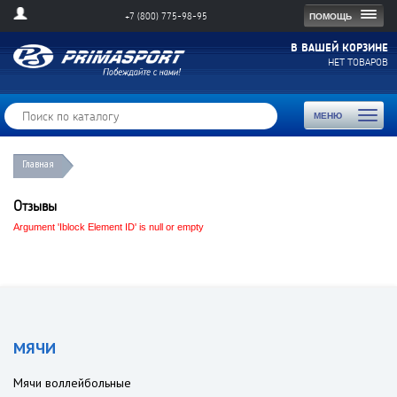
Togg
ПОМОЩЬ
+7 (800) 775-98-95
navig
В ВАШЕЙ КОРЗИНЕ
НЕТ ТОВАРОВ
Toggl
МЕНЮ
naviga
Главная
Отзывы
Argument 'Iblock Element ID' is null or empty
МЯЧИ
Мячи воллейбольные