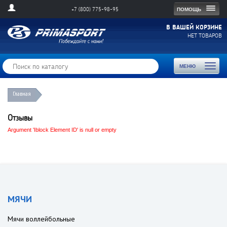
Togg
ПОМОЩЬ
+7 (800) 775-98-95
navig
В ВАШЕЙ КОРЗИНЕ
НЕТ ТОВАРОВ
Toggl
МЕНЮ
naviga
Главная
Отзывы
Argument 'Iblock Element ID' is null or empty
МЯЧИ
Мячи воллейбольные