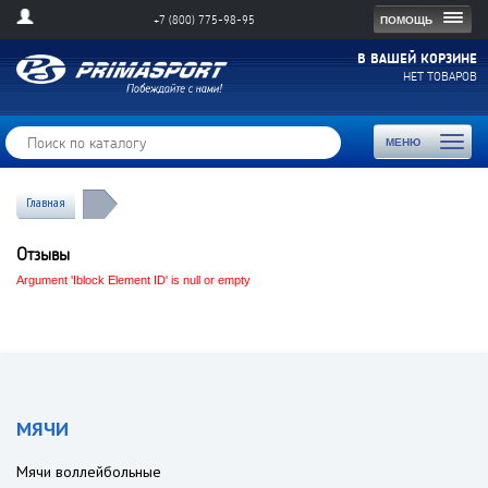
Togg
ПОМОЩЬ
+7 (800) 775-98-95
navig
В ВАШЕЙ КОРЗИНЕ
НЕТ ТОВАРОВ
Toggl
МЕНЮ
naviga
Главная
Отзывы
Argument 'Iblock Element ID' is null or empty
МЯЧИ
Мячи воллейбольные