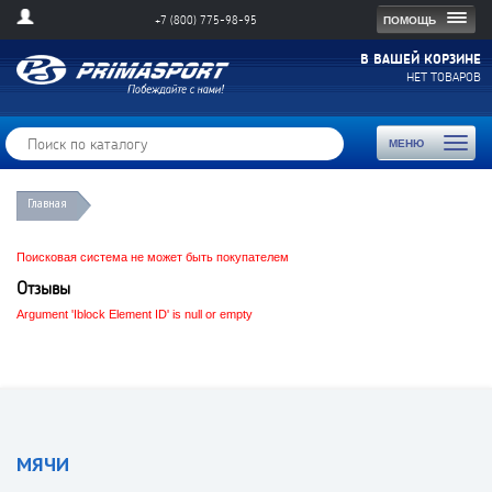
Togg
ПОМОЩЬ
+7 (800) 775-98-95
navig
В ВАШЕЙ КОРЗИНЕ
НЕТ ТОВАРОВ
Toggl
МЕНЮ
naviga
Главная
Поисковая система не может быть покупателем
Отзывы
Argument 'Iblock Element ID' is null or empty
МЯЧИ