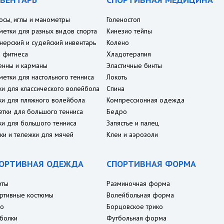
осы, иглы и манометры
Голеностоп
метки для разных видов спорта
Кинезио тейпы
нерский и судейский инвентарь
Колено
 фитнеса
Хладотерапия
енны и карманы
Эластичные бинты
метки для настольного тенниса
Локоть
ки для классического волейбола
Спина
ки для пляжного волейбола
Компрессионная одежда
етки для большого тенниса
Бедро
ки для большого тенниса
Запястье и палец
ки и тележки для мячей
Клеи и аэрозоли
ОРТИВНАЯ ОДЕЖДА
СПОРТИВНАЯ ФОРМА
рты
Разминочная форма
ртивные костюмы
Волейбольная форма
о
Борцовское трико
болки
Футбольная форма