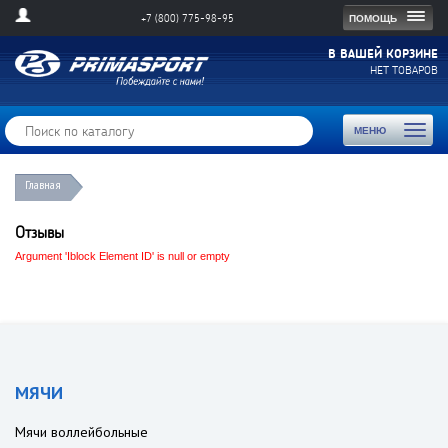
Togg
ПОМОЩЬ
+7 (800) 775-98-95
navig
В ВАШЕЙ КОРЗИНЕ
НЕТ ТОВАРОВ
Toggl
МЕНЮ
naviga
Главная
Отзывы
Argument 'Iblock Element ID' is null or empty
МЯЧИ
Мячи воллейбольные