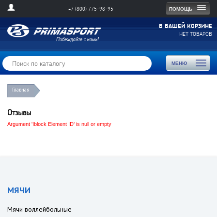
Togg
ПОМОЩЬ
+7 (800) 775-98-95
navig
В ВАШЕЙ КОРЗИНЕ
НЕТ ТОВАРОВ
Toggl
МЕНЮ
naviga
Главная
Отзывы
Argument 'Iblock Element ID' is null or empty
МЯЧИ
Мячи воллейбольные