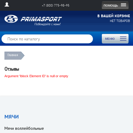
Togg
ПОМОЩЬ
+7 (800) 775-98-95
navig
В ВАШЕЙ КОРЗИНЕ
НЕТ ТОВАРОВ
Toggl
МЕНЮ
naviga
Главная
Отзывы
Argument 'Iblock Element ID' is null or empty
МЯЧИ
Мячи воллейбольные