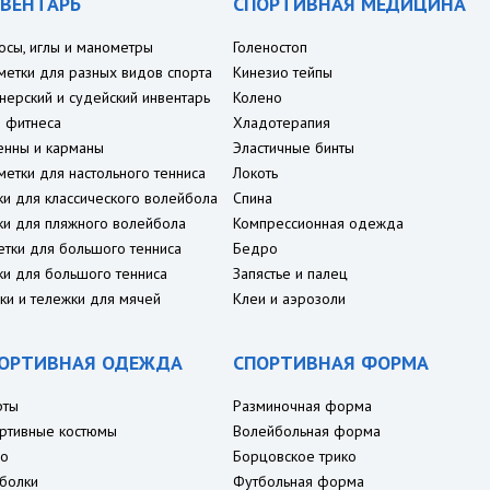
ВЕНТАРЬ
СПОРТИВНАЯ МЕДИЦИНА
осы, иглы и манометры
Голеностоп
метки для разных видов спорта
Кинезио тейпы
нерский и судейский инвентарь
Колено
 фитнеса
Хладотерапия
енны и карманы
Эластичные бинты
метки для настольного тенниса
Локоть
ки для классического волейбола
Спина
ки для пляжного волейбола
Компрессионная одежда
етки для большого тенниса
Бедро
ки для большого тенниса
Запястье и палец
ки и тележки для мячей
Клеи и аэрозоли
ОРТИВНАЯ ОДЕЖДА
СПОРТИВНАЯ ФОРМА
рты
Разминочная форма
ртивные костюмы
Волейбольная форма
о
Борцовское трико
болки
Футбольная форма