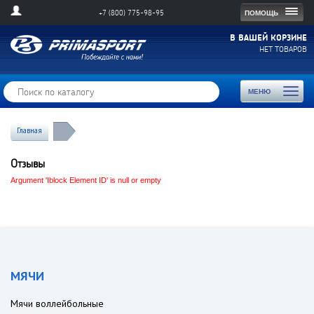
Togg
ПОМОЩЬ
+7 (800) 775-98-95
navig
В ВАШЕЙ КОРЗИНЕ
НЕТ ТОВАРОВ
Toggl
МЕНЮ
naviga
Главная
Отзывы
Argument 'Iblock Element ID' is null or empty
МЯЧИ
Мячи воллейбольные