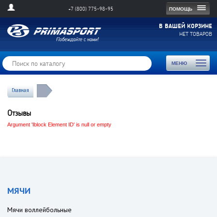
Togg
ПОМОЩЬ
+7 (800) 775-98-95
navig
В ВАШЕЙ КОРЗИНЕ
НЕТ ТОВАРОВ
Toggl
МЕНЮ
naviga
Главная
Отзывы
Argument 'Iblock Element ID' is null or empty
МЯЧИ
Мячи воллейбольные