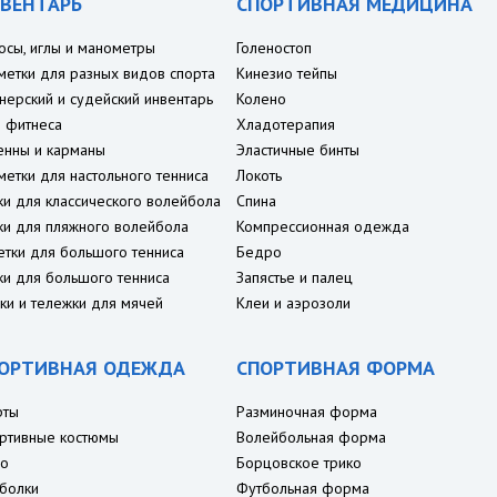
ВЕНТАРЬ
СПОРТИВНАЯ МЕДИЦИНА
осы, иглы и манометры
Голеностоп
метки для разных видов спорта
Кинезио тейпы
нерский и судейский инвентарь
Колено
 фитнеса
Хладотерапия
енны и карманы
Эластичные бинты
метки для настольного тенниса
Локоть
ки для классического волейбола
Спина
ки для пляжного волейбола
Компрессионная одежда
етки для большого тенниса
Бедро
ки для большого тенниса
Запястье и палец
ки и тележки для мячей
Клеи и аэрозоли
ОРТИВНАЯ ОДЕЖДА
СПОРТИВНАЯ ФОРМА
рты
Разминочная форма
ртивные костюмы
Волейбольная форма
о
Борцовское трико
болки
Футбольная форма