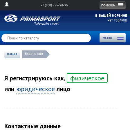
Togg
ПОМОЩЬ
+7 (800) 775-98-95
navig
В ВАШЕЙ КОРЗИНЕ
НЕТ ТОВАРОВ
Toggl
МЕНЮ
naviga
Вход на сайт
Главная
Я регистрируюсь как,
физическое
или
юридическое
лицо
Контактные данные