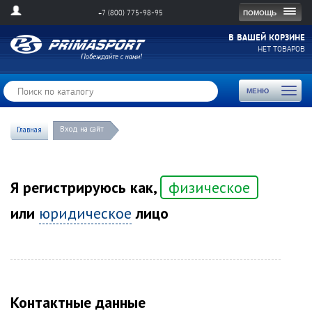
Togg
ПОМОЩЬ
+7 (800) 775-98-95
navig
В ВАШЕЙ КОРЗИНЕ
НЕТ ТОВАРОВ
Toggl
МЕНЮ
naviga
Вход на сайт
Главная
Я регистрируюсь как,
физическое
или
юридическое
лицо
Контактные данные