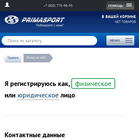
Togg
ПОМОЩЬ
+7 (800) 775-98-95
navig
В ВАШЕЙ КОРЗИНЕ
НЕТ ТОВАРОВ
Toggl
МЕНЮ
naviga
Вход на сайт
Главная
Я регистрируюсь как,
физическое
или
юридическое
лицо
Контактные данные