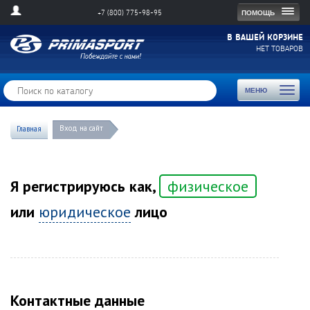
Togg
ПОМОЩЬ
+7 (800) 775-98-95
navig
В ВАШЕЙ КОРЗИНЕ
НЕТ ТОВАРОВ
Toggl
МЕНЮ
naviga
Вход на сайт
Главная
Я регистрируюсь как,
физическое
или
юридическое
лицо
Контактные данные