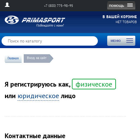
Togg
ПОМОЩЬ
+7 (800) 775-98-95
navig
В ВАШЕЙ КОРЗИНЕ
НЕТ ТОВАРОВ
Toggl
МЕНЮ
naviga
Вход на сайт
Главная
Я регистрируюсь как,
физическое
или
юридическое
лицо
Контактные данные