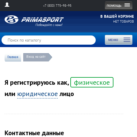
Togg
ПОМОЩЬ
+7 (800) 775-98-95
navig
В ВАШЕЙ КОРЗИНЕ
НЕТ ТОВАРОВ
Toggl
МЕНЮ
naviga
Вход на сайт
Главная
Я регистрируюсь как,
физическое
или
юридическое
лицо
Контактные данные