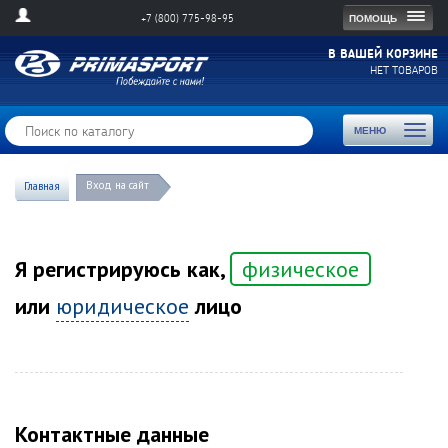
Togg
ПОМОЩЬ
+7 (800) 775-98-95
navig
В ВАШЕЙ КОРЗИНЕ
НЕТ ТОВАРОВ
Toggl
МЕНЮ
naviga
Вход на сайт
Главная
Я регистрируюсь как,
физическое
или
юридическое
лицо
Контактные данные