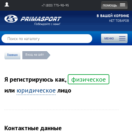
Togg
ПОМОЩЬ
+7 (800) 775-98-95
navig
В ВАШЕЙ КОРЗИНЕ
НЕТ ТОВАРОВ
Toggl
МЕНЮ
naviga
Вход на сайт
Главная
Я регистрируюсь как,
физическое
или
юридическое
лицо
Контактные данные