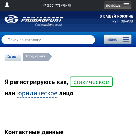
Togg
ПОМОЩЬ
+7 (800) 775-98-95
navig
В ВАШЕЙ КОРЗИНЕ
НЕТ ТОВАРОВ
Toggl
МЕНЮ
naviga
Вход на сайт
Главная
Я регистрируюсь как,
физическое
или
юридическое
лицо
Контактные данные