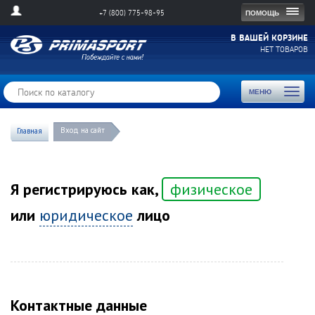
Togg
ПОМОЩЬ
+7 (800) 775-98-95
navig
В ВАШЕЙ КОРЗИНЕ
НЕТ ТОВАРОВ
Toggl
МЕНЮ
naviga
Вход на сайт
Главная
Я регистрируюсь как,
физическое
или
юридическое
лицо
Контактные данные