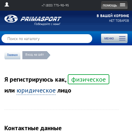
Togg
ПОМОЩЬ
+7 (800) 775-98-95
navig
В ВАШЕЙ КОРЗИНЕ
НЕТ ТОВАРОВ
Toggl
МЕНЮ
naviga
Вход на сайт
Главная
Я регистрируюсь как,
физическое
или
юридическое
лицо
Контактные данные