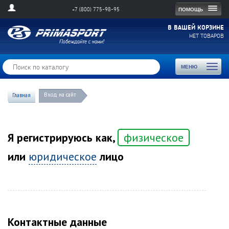
Togg
ПОМОЩЬ
+7 (800) 775-98-95
navig
В ВАШЕЙ КОРЗИНЕ
НЕТ ТОВАРОВ
Toggl
МЕНЮ
naviga
Вход на сайт
Главная
Я регистрируюсь как,
физическое
или
юридическое
лицо
Контактные данные