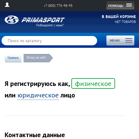
Togg
ПОМОЩЬ
+7 (800) 775-98-95
navig
В ВАШЕЙ КОРЗИНЕ
НЕТ ТОВАРОВ
Toggl
МЕНЮ
naviga
Вход на сайт
Главная
Я регистрируюсь как,
физическое
или
юридическое
лицо
Контактные данные