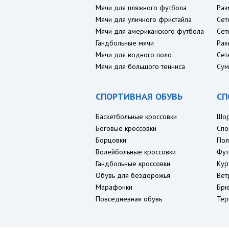
Мячи для пляжного футбола
Раз
Мячи для уличного фристайла
Сет
Мячи для американского футбола
Сет
Гандбольные мячи
Рак
Мячи для водного поло
Сет
Мячи для большого тенниса
Сум
СПОРТИВНАЯ ОБУВЬ
СП
Баскетбольные кроссовки
Шо
Беговые кроссовки
Спо
Борцовки
Пол
Волейбольные кроссовки
Фут
Гандбольные кроссовки
Кур
Обувь для бездорожья
Вет
Марафонки
Брю
Повседневная обувь
Тер