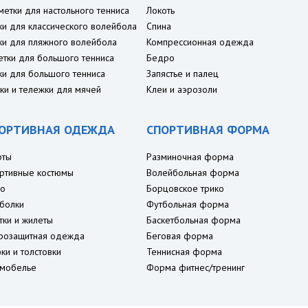
метки для настольного тенниса
Локоть
ки для классического волейбола
Спина
ки для пляжного волейбола
Компрессионная одежда
етки для большого тенниса
Бедро
ки для большого тенниса
Запястье и палец
ки и тележки для мячей
Клеи и аэрозоли
ОРТИВНАЯ ОДЕЖДА
СПОРТИВНАЯ ФОРМА
рты
Разминочная форма
ртивные костюмы
Волейбольная форма
о
Борцовское трико
болки
Футбольная форма
тки и жилеты
Баскетбольная форма
розащитная одежда
Беговая форма
ки и толстовки
Теннисная форма
мобелье
Форма фитнес/тренинг