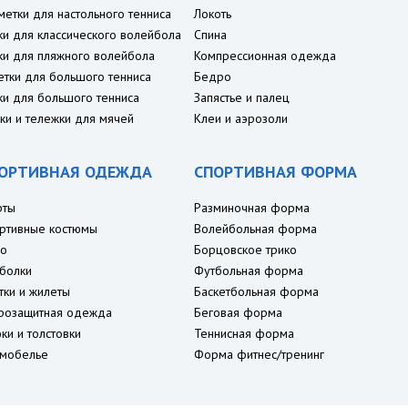
метки для настольного тенниса
Локоть
ки для классического волейбола
Спина
ки для пляжного волейбола
Компрессионная одежда
етки для большого тенниса
Бедро
ки для большого тенниса
Запястье и палец
ки и тележки для мячей
Клеи и аэрозоли
ОРТИВНАЯ ОДЕЖДА
СПОРТИВНАЯ ФОРМА
рты
Разминочная форма
ртивные костюмы
Волейбольная форма
о
Борцовское трико
болки
Футбольная форма
тки и жилеты
Баскетбольная форма
розащитная одежда
Беговая форма
ки и толстовки
Теннисная форма
мобелье
Форма фитнес/тренинг