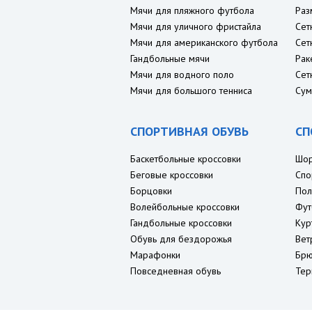
Мячи для пляжного футбола
Раз
Мячи для уличного фристайла
Сет
Мячи для американского футбола
Сет
Гандбольные мячи
Рак
Мячи для водного поло
Сет
Мячи для большого тенниса
Сум
СПОРТИВНАЯ ОБУВЬ
СП
Баскетбольные кроссовки
Шо
Беговые кроссовки
Спо
Борцовки
Пол
Волейбольные кроссовки
Фут
Гандбольные кроссовки
Кур
Обувь для бездорожья
Вет
Марафонки
Брю
Повседневная обувь
Тер