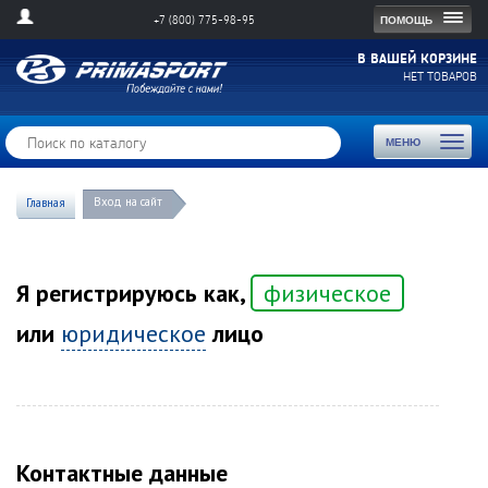
Togg
ПОМОЩЬ
+7 (800) 775-98-95
navig
В ВАШЕЙ КОРЗИНЕ
НЕТ ТОВАРОВ
Toggl
МЕНЮ
naviga
Вход на сайт
Главная
Я регистрируюсь как,
физическое
или
юридическое
лицо
Контактные данные