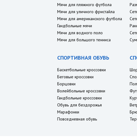
Мячи для пляжного футбола
Раз
Мячи для уличного фристайла
Сет
Мячи для американского футбола
Сет
Гандбольные мячи
Рак
Мячи для водного поло
Сет
Мячи для большого тенниса
Сум
СПОРТИВНАЯ ОБУВЬ
СП
Баскетбольные кроссовки
Шо
Беговые кроссовки
Спо
Борцовки
Пол
Волейбольные кроссовки
Фут
Гандбольные кроссовки
Кур
Обувь для бездорожья
Вет
Марафонки
Брю
Повседневная обувь
Тер