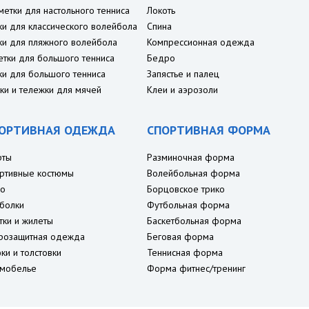
метки для настольного тенниса
Локоть
ки для классического волейбола
Спина
ки для пляжного волейбола
Компрессионная одежда
етки для большого тенниса
Бедро
ки для большого тенниса
Запястье и палец
ки и тележки для мячей
Клеи и аэрозоли
ОРТИВНАЯ ОДЕЖДА
СПОРТИВНАЯ ФОРМА
рты
Разминочная форма
ртивные костюмы
Волейбольная форма
о
Борцовское трико
болки
Футбольная форма
тки и жилеты
Баскетбольная форма
розащитная одежда
Беговая форма
ки и толстовки
Теннисная форма
мобелье
Форма фитнес/тренинг