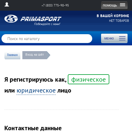
Togg
ПОМОЩЬ
+7 (800) 775-98-95
navig
В ВАШЕЙ КОРЗИНЕ
НЕТ ТОВАРОВ
Toggl
МЕНЮ
naviga
Вход на сайт
Главная
Я регистрируюсь как,
физическое
или
юридическое
лицо
Контактные данные