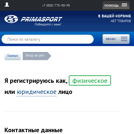
Togg
ПОМОЩЬ
+7 (800) 775-98-95
navig
В ВАШЕЙ КОРЗИНЕ
НЕТ ТОВАРОВ
Toggl
МЕНЮ
naviga
Вход на сайт
Главная
Я регистрируюсь как,
физическое
или
юридическое
лицо
Контактные данные