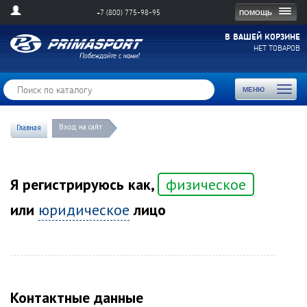
Togg
ПОМОЩЬ
+7 (800) 775-98-95
navig
В ВАШЕЙ КОРЗИНЕ
НЕТ ТОВАРОВ
Toggl
МЕНЮ
naviga
Вход на сайт
Главная
Я регистрируюсь как,
физическое
или
юридическое
лицо
Контактные данные