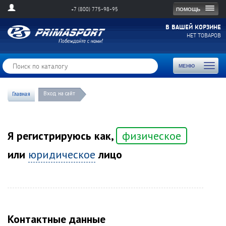
Togg
ПОМОЩЬ
+7 (800) 775-98-95
navig
В ВАШЕЙ КОРЗИНЕ
НЕТ ТОВАРОВ
Toggl
МЕНЮ
naviga
Вход на сайт
Главная
Я регистрируюсь как,
физическое
или
юридическое
лицо
Контактные данные