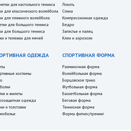
метки для настольного тенниса
Локоть
ки для классического волейбола
Спина
ки для пляжного волейбола
Компрессионная одежда
етки для большого тенниса
Бедро
ки для большого тенниса
Запястье и палец
ки и тележки для мячей
Клеи и аэрозоли
ОРТИВНАЯ ОДЕЖДА
СПОРТИВНАЯ ФОРМА
рты
Разминочная форма
ртивные костюмы
Волейбольная форма
о
Борцовское трико
болки
Футбольная форма
тки и жилеты
Баскетбольная форма
розащитная одежда
Беговая форма
ки и толстовки
Теннисная форма
мобелье
Форма фитнес/тренинг