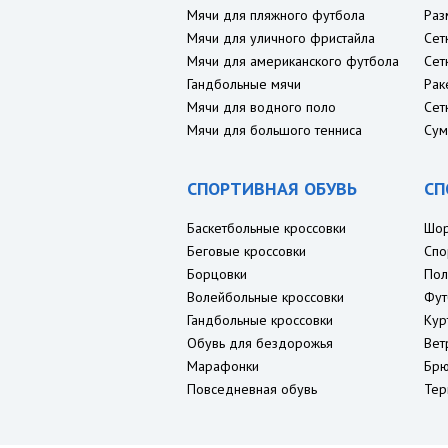
Мячи для пляжного футбола
Раз
Мячи для уличного фристайла
Сет
Мячи для американского футбола
Сет
Гандбольные мячи
Рак
Мячи для водного поло
Сет
Мячи для большого тенниса
Сум
СПОРТИВНАЯ ОБУВЬ
СП
Баскетбольные кроссовки
Шо
Беговые кроссовки
Спо
Борцовки
Пол
Волейбольные кроссовки
Фут
Гандбольные кроссовки
Кур
Обувь для бездорожья
Вет
Марафонки
Брю
Повседневная обувь
Тер